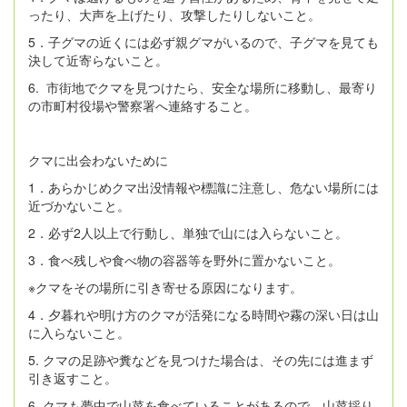
ったり、大声を上げたり、攻撃したりしないこと。
5．子グマの近くには必ず親グマがいるので、子グマを見ても
決して近寄らないこと。
6. 市街地でクマを見つけたら、安全な場所に移動し、最寄り
の市町村役場や警察署へ連絡すること。
クマに出会わないために
1．あらかじめクマ出没情報や標識に注意し、危ない場所には
近づかないこと。
2．必ず2人以上で行動し、単独で山には入らないこと。
3．食べ残しや食べ物の容器等を野外に置かないこと。
※クマをその場所に引き寄せる原因になります。
4．夕暮れや明け方のクマが活発になる時間や霧の深い日は山
に入らないこと。
5. クマの足跡や糞などを見つけた場合は、その先には進まず
引き返すこと。
6. クマも夢中で山菜を食べていることがあるので、山菜採り