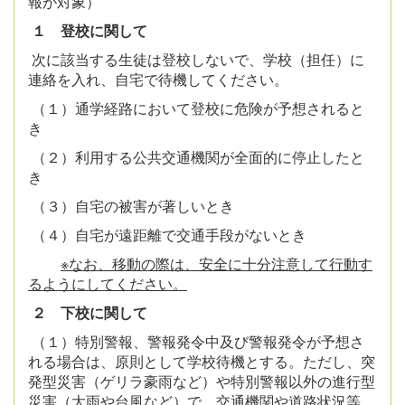
報が対象）
１ 登校に関して
次に該当する生徒は登校しないで、学校（担任）に
連絡を入れ、自宅で待機してください。
（１）通学経路において登校に危険が予想されると
き
（２）利用する公共交通機関が全面的に停止したと
き
（３）自宅の被害が著しいとき
（４）自宅が遠距離で交通手段がないとき
※なお、移動の際は、安全に十分注意して行動す
るようにしてください。
２ 下校に関して
（１）特別警報、警報発令中及び警報発令が予想さ
れる場合は、原則として学校待機とする。
ただし、突
発型災害（ゲリラ豪雨など）や特別警報以外の進行型
災害（大雨や台風など）で、交通機関や道路状況等、