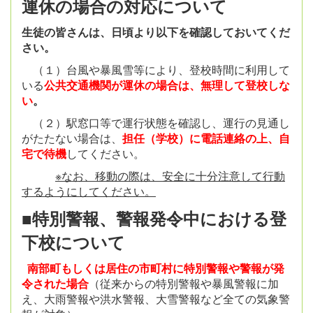
運休の場合の対応について
生徒の皆さんは、日頃より以下を確認しておいてくだ
さい。
（１）台風や暴風雪等により、登校時間に利用して
いる
公共交通機関が運休の場合は、無理して登校しな
い
。
（２）駅窓口等で運行状態を確認し、運行の見通し
がたたない場合は、
担任（学校）に電話連絡の上、自
宅で待機
してください。
※なお、移動の際は、安全に十分注意して行動
するようにしてください。
■特別警報、警報発令中における登
下校について
南部町もしくは居住の市町村に特別警報や警報が発
令された場合
（従来からの特別警報や暴風警報に加
え、大雨警報や洪水警報、大雪警報など全ての気象警