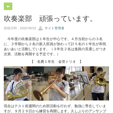
吹奏楽部 頑張っています。
投稿日時 : 2022/09/22
サイト管理者
今年度の吹奏楽部は１年生が中心です。４月当初からの３名
に、２学期から２名の新入部員が加わって計５名の１年生が和気
あいあいと活動しています。（３年生２名は進路の見通しがつき
次第、活動を再開する予定です。）
【 名農１年生 金管トリオ 】
現在はテスト前週間のため部活動を行わず、勉強に専念していま
すが、９月２９日から練習を再開します。久しぶりのアンサンブ