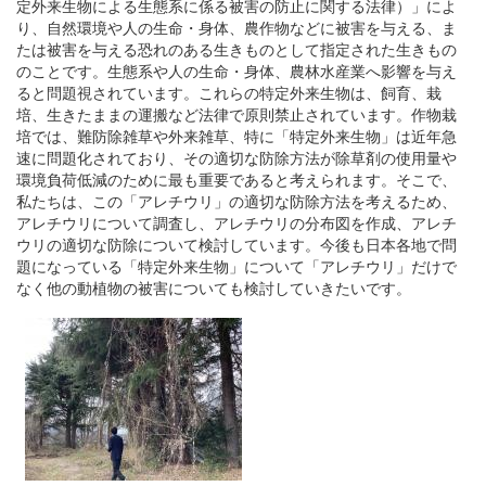
定外来生物による生態系に係る被害の防止に関する法律）」によ
り、自然環境や人の生命・身体、農作物などに被害を与える、ま
たは被害を与える恐れのある生きものとして指定された生きもの
のことです。生態系や人の生命・身体、農林水産業へ影響を与え
ると問題視されています。これらの特定外来生物は、飼育、栽
培、生きたままの運搬など法律で原則禁止されています。作物栽
培では、難防除雑草や外来雑草、特に「特定外来生物」は近年急
速に問題化されており、その適切な防除方法が除草剤の使用量や
環境負荷低減のために最も重要であると考えられます。そこで、
私たちは、この「アレチウリ」の適切な防除方法を考えるため、
アレチウリについて調査し、アレチウリの分布図を作成、アレチ
ウリの適切な防除について検討しています。今後も日本各地で問
題になっている「特定外来生物」について「アレチウリ」だけで
なく他の動植物の被害についても検討していきたいです。