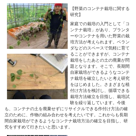
【野菜のコンテナ栽培に関する
研究】
家庭での栽培の入門として「コ
ンテナ栽培」があり、プランタ
ーやコンテナを用いた野菜の栽
培方法が考えられます。ベラン
ダなどのスペースで気軽に育て
ることができますが、コンテナ
栽培をしたあとの土の廃棄が問
題となります。そこで、長期間
自家栽培ができるようなコンテ
ナ栽培を確立したいと考え研究
をはじめました。さまざまな植
付け方法を検討し、循環できる
栽培方法確立を目指し、栽培試
験を繰り返しています。今後
も、コンテナの土を廃棄せずにリサイクルできる作付け方法の確
立のために、作物の組み合わせを考えたいです。これからも長期
間自家栽培ができるようなコンテナ栽培方法の確立を目指し、研
究をすすめて行きたいと思います。