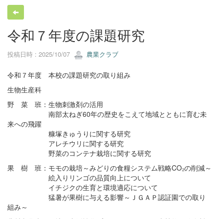
令和７年度の課題研究
投稿日時 : 2025/10/07
農業クラブ
令和７年度 本校の課題研究の取り組み
生物生産科
野 菜 班：生物刺激剤の活用
南部太ねぎ60年の歴史をこえて地域とともに育む未
来への飛躍
糠塚きゅうりに関する研究
アレチウリに関する研究
野菜のコンテナ栽培に関する研究
果 樹 班：モモの栽培～みどりの食糧システム戦略CO₂の削減～
絵入りリンゴの品質向上について
イチジクの生育と環境適応について
猛暑が果樹に与える影響～ＪＧＡＰ認証園での取り
組み～