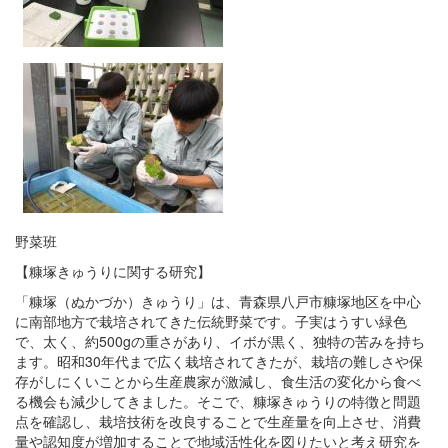
野菜班
【糠塚きゅうりに関する研究】
「糠塚（ぬかづか）きゅうり」は、青森県八戸市糠塚地区を中心
に南部地方で栽培されてきた伝統野菜です。子実はうすい緑色
で、太く、約500gの重さがあり、イボが黒く、独特の苦みを持ち
ます。昭和30年代まで広く栽培されてきたが、栽培の難しさや保
存がしにくいことから生産農家が激減し、食生活の変化から食べ
る機会も減少してきました。そこで、糠塚きゅうりの特徴と問題
点を確認し、栽培技術を改良することで生産量を向上させ、消費
量や認知度が増加することで地域活性化を図りたいと考え研究を