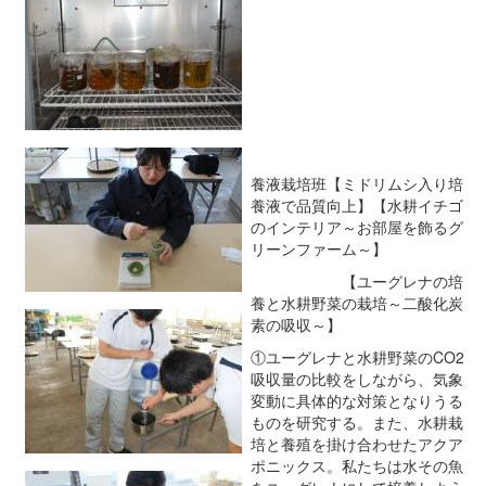
養液栽培班【ミドリムシ入り培
養液で品質向上】【水耕イチゴ
のインテリア～お部屋を飾るグ
リーンファーム～】
【ユーグレナの培
養と水耕野菜の栽培～二酸化炭
素の吸収～】
①ユーグレナと水耕野菜のCO2
吸収量の比較をしながら、気象
変動に具体的な対策となりうる
ものを研究する。また、水耕栽
培と養殖を掛け合わせたアクア
ポニックス。私たちは水その魚