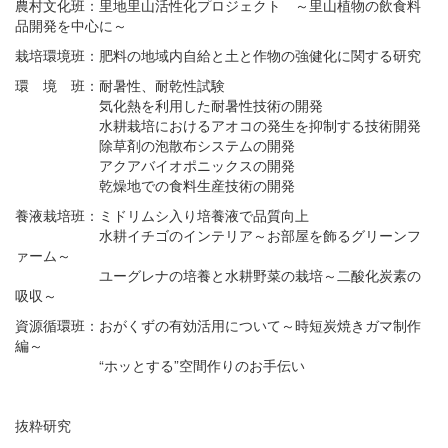
農村文化班：里地里山活性化プロジェクト ～里山植物の飲食料
品開発を中心に～
栽培環境班：肥料の地域内自給と土と作物の強健化に関する研究
環 境 班：耐暑性、耐乾性試験
気化熱を利用した耐暑性技術の開発
水耕栽培におけるアオコの発生を抑制する技術開発
除草剤の泡散布システムの開発
アクアバイオポニックスの開発
乾燥地での食料生産技術の開発
養液栽培班：ミドリムシ入り培養液で品質向上
水耕イチゴのインテリア～お部屋を飾るグリーンフ
ァーム～
ユーグレナの培養と水耕野菜の栽培～二酸化炭素の
吸収～
資源循環班：おがくずの有効活用について～時短炭焼きガマ制作
編～
“ホッとする”空間作りのお手伝い
抜粋研究