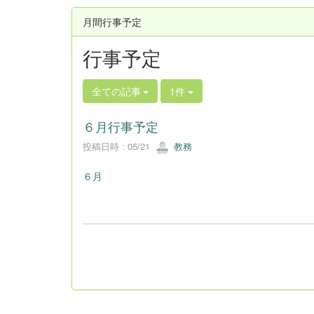
月間行事予定
行事予定
全ての記事
1件
６月行事予定
投稿日時 : 05/21
教務
６月