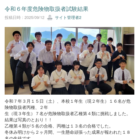
令和６年度危険物取扱者試験結果
投稿日時 : 2025/09/12
サイト管理者2
令和７年３月１５日（土）、本校１年生（現２年生）１６名が危
険物取扱者丙種、２年
生（現３年生）７名が危険物取扱者乙種第４類に挑戦しました。
結果は写真のとおり！！
乙種第４類が５名の合格、丙種は１３名の合格でした。
冬休み明けから２ヶ月間、一生懸命頑張った成果が報われた１８
名の生徒です。