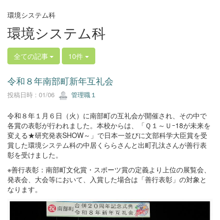
環境システム科
環境システム科
全ての記事
10件
令和８年南部町新年互礼会
投稿日時 : 01/06
管理職１
令和８年１月６日（火）に南部町の互礼会が開催され、その中で
各賞の表彰が行われました。本校からは、「Ｑ１～Ｕｰ18が未来を
変える★研究発表SHOW～」で日本一並びに文部科学大臣賞を受
賞した環境システム科の中居くららさんと出町孔汰さんが善行表
彰を受けました。
※善行表彰：南部町文化賞・スポーツ賞の定義より上位の展覧会、
発表会、大会等において、入賞した場合は「善行表彰」の対象と
なります。