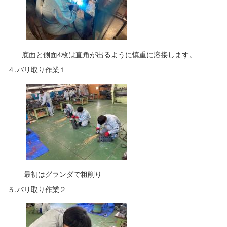
底面と側面4枚は直角が出るように慎重に溶接します。
４.バリ取り作業１
最初はグランダで粗削り
５.バリ取り作業２