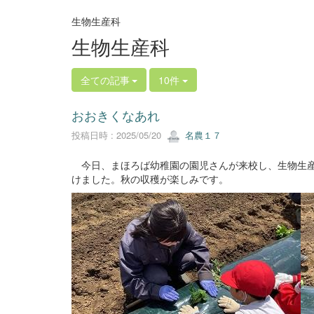
生物生産科
生物生産科
全ての記事
10件
おおきくなあれ
投稿日時 : 2025/05/20
名農１７
今日、まほろば幼稚園の園児さんが来校し、生物生産
けました。秋の収穫が楽しみです。