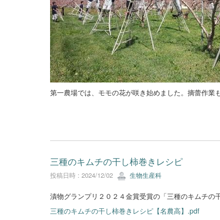
第一農場では、モモの花が咲き始めました。摘蕾作業
三種のキムチの干し柿巻きレシピ
投稿日時 : 2024/12/02
生物生産科
漬物グランプリ２０２４金賞受賞の「三種のキムチの
三種のキムチの干し柿巻きレシピ【名農高】.pdf