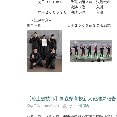
女子３００ｍＨ 予選２組２着 決勝進出
決勝６位 入賞
女子２０００ＳＣ 決勝５位 入賞
～記録写真～
集合写真 女子２０００ｍＳＣ表彰式
【陸上競技部】青森県高校新人戦結果報告
投稿日時 : 2022/09/26
サイト管理者
９月７日～９月９日に新青森県総合運動公園陸上競技