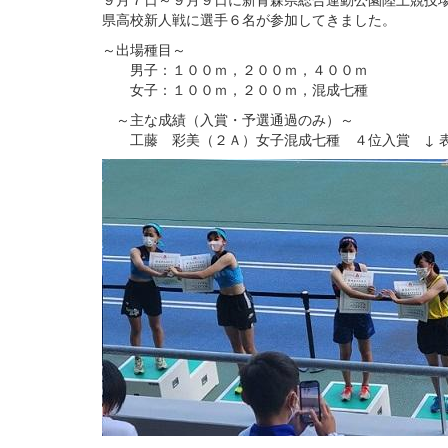
県高校新人戦に選手６名が参加してきました。
～出場種目～
男子：１００ｍ，２００ｍ，４００ｍ
女子：１００ｍ，２００ｍ，混成七種
～主な成績（入賞・予選通過のみ）～
工藤 彩美（２Ａ）女子混成七種 ４位入賞 ↓ 表