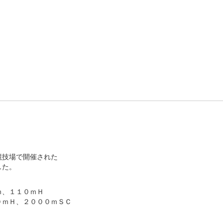
競技場で開催された
した。
、１１０ｍＨ
ｍＨ、２０００ｍＳＣ