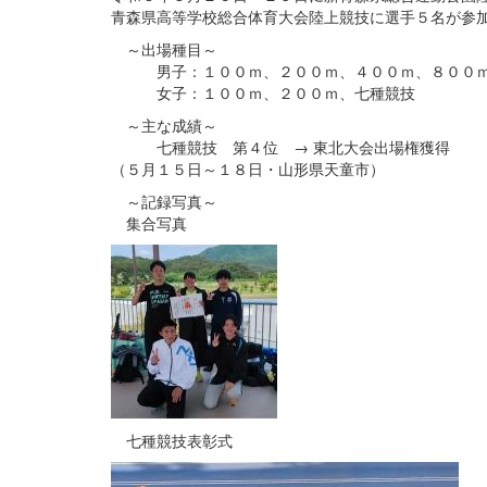
青森県高等学校総合体育大会陸上競技に選手５名が参
～出場種目～
男子：１００ｍ、２００ｍ、４００ｍ、８００ｍ
女子：１００ｍ、２００ｍ、七種競技
～主な成績～
七種競技 第４位 → 東北大会出場権獲得
（５月１５日～１８日・山形県天童市）
～記録写真～
集合写真
七種競技表彰式