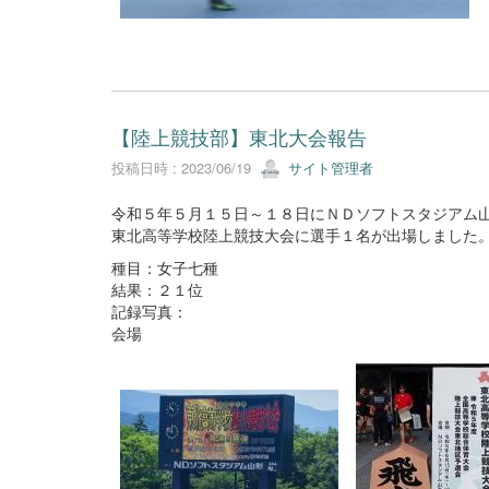
【陸上競技部】東北大会報告
投稿日時 : 2023/06/19
サイト管理者
令和５年５月１５日～１８日にＮＤソフトスタジアム
東北高等学校陸上競技大会に選手１名が出場しました
種目：女子七種
結果：２１位
記録写真：
会場