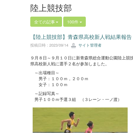
陸上競技部
全ての記事
100件
【陸上競技部】青森県高校新人戦結果報告
投稿日時 : 2023/09/14
サイト管理者
９月８日～９月１０日に新青森県総合運動公園陸上競
県高校新人戦に選手２名が参加しました。
～出場種目～
男子：１００ｍ，２００ｍ
女子：１００ｍ
～記録写真～
男子１００ｍ予選３組 （３レーン・一ノ渡）