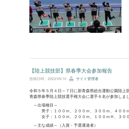
【陸上競技部】県春季大会参加報告
投稿日時 : 2023/05/10
サイト管理者
令和５年５月４日～７日に新青森県総合運動公園陸上
青森県春季陸上競技選手権大会に選手６名が参加しま
～出場種目～
男子：１００ｍ、２００ｍ、３００ｍ、４００ｍ
女子：１００ｍ、２００ｍ、１００ｍＨ、３００
～主な成績～（入賞・予選通過者）