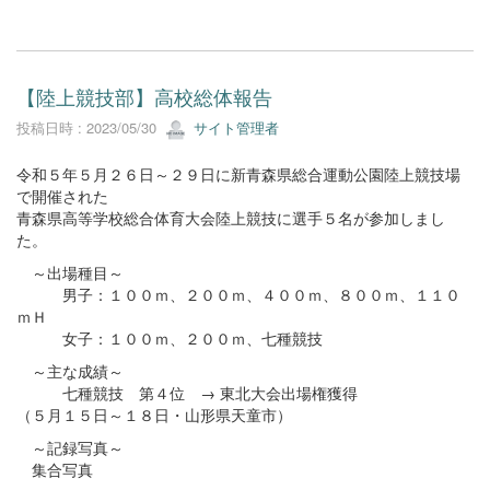
【陸上競技部】高校総体報告
投稿日時 : 2023/05/30
サイト管理者
令和５年５月２６日～２９日に新青森県総合運動公園陸上競技場
で開催された
青森県高等学校総合体育大会陸上競技に選手５名が参加しまし
た。
～出場種目～
男子：１００ｍ、２００ｍ、４００ｍ、８００ｍ、１１０
ｍＨ
女子：１００ｍ、２００ｍ、七種競技
～主な成績～
七種競技 第４位 → 東北大会出場権獲得
（５月１５日～１８日・山形県天童市）
～記録写真～
集合写真