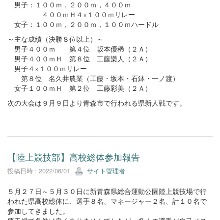
男子：１００ｍ，２００ｍ，４００ｍ
４００ｍＨ４×１００ｍリレー
女子：１００ｍ，２００ｍ，１００ｍハードル
～主な成績（決勝８位以上）～
男子４００ｍ 第４位 坂本優稀（２Ａ）
男子４００ｍＨ 第８位 工藤樂人（２Ａ）
男子４×１００ｍリレー
第８位 名久井農業（工藤・坂本・石鉢・一ノ渡）
女子１００ｍＨ 第２位 工藤彩美（２Ａ）
次の大会は９月９日より青森市で行われる県新人戦です。
【陸上競技部】高校総体参加報告
投稿日時 : 2022/06/01
サイト管理者
５月２７日～５月３０日に新青森県総合運動公園陸上競技場で行
われた県高校総体に、選手８名、マネージャー２名、計１０名で
参加してきました。