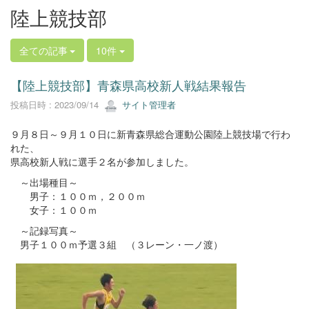
陸上競技部
全ての記事
10件
【陸上競技部】青森県高校新人戦結果報告
投稿日時 : 2023/09/14
サイト管理者
９月８日～９月１０日に新青森県総合運動公園陸上競技場で行わ
れた、
県高校新人戦に選手２名が参加しました。
～出場種目～
男子：１００ｍ，２００ｍ
女子：１００ｍ
～記録写真～
男子１００ｍ予選３組 （３レーン・一ノ渡）