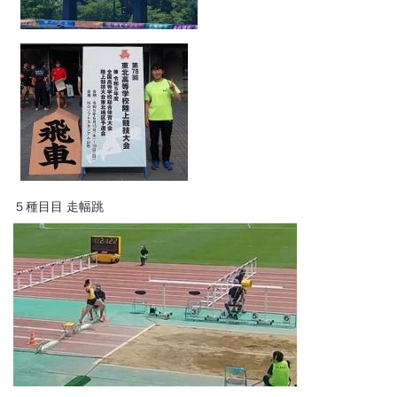
５種目目 走幅跳