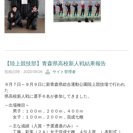
【陸上競技部】青森県高校新人戦結果報告
投稿日時 : 2022/09/26
サイト管理者
９月７日～９月９日に新青森県総合運動公園陸上競技場で行われ
た
県高校新人戦に選手６名が参加してきました。
～出場種目～
男子：１００ｍ，２００ｍ，４００ｍ
女子：１００ｍ，２００ｍ，混成七種
～主な成績（入賞・予選通過のみ）～
工藤 彩美（２Ａ）女子混成七種 ４位入賞 ↓ 表彰式 ↓