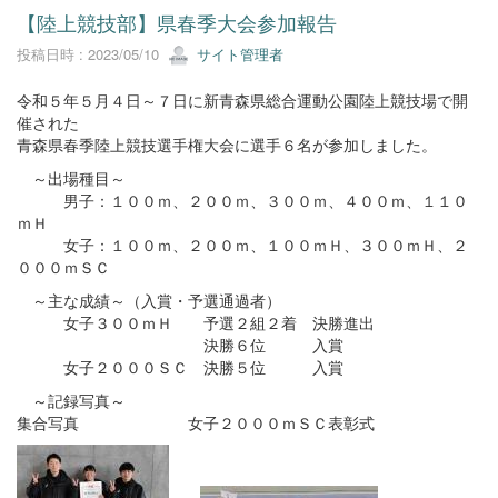
【陸上競技部】県春季大会参加報告
投稿日時 : 2023/05/10
サイト管理者
令和５年５月４日～７日に新青森県総合運動公園陸上競技場で開
催された
青森県春季陸上競技選手権大会に選手６名が参加しました。
～出場種目～
男子：１００ｍ、２００ｍ、３００ｍ、４００ｍ、１１０
ｍＨ
女子：１００ｍ、２００ｍ、１００ｍＨ、３００ｍＨ、２
０００ｍＳＣ
～主な成績～（入賞・予選通過者）
女子３００ｍＨ 予選２組２着 決勝進出
決勝６位 入賞
女子２０００ＳＣ 決勝５位 入賞
～記録写真～
集合写真 女子２０００ｍＳＣ表彰式