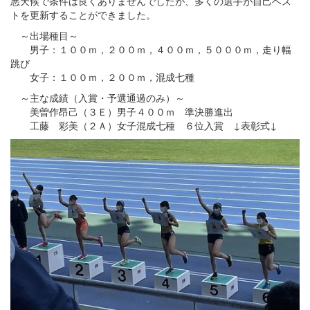
悪天候で条件は良くありませんでしたが、多くの選手が自己ベス
トを更新することができました。
～出場種目～
男子：１００ｍ，２００ｍ，４００ｍ，５０００ｍ，走り幅
跳び
女子：１００ｍ，２００ｍ，混成七種
～主な成績（入賞・予選通過のみ）～
美曽作昂己（３Ｅ）男子４００ｍ 準決勝進出
工藤 彩美（２Ａ）女子混成七種 ６位入賞 ↓表彰式↓