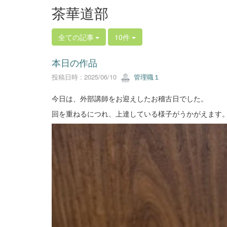
茶華道部
全ての記事
10件
本日の作品
投稿日時 : 2025/06/10
管理職１
今日は、外部講師をお迎えしたお稽古日でした。
回を重ねるにつれ、上達している様子がうかがえます