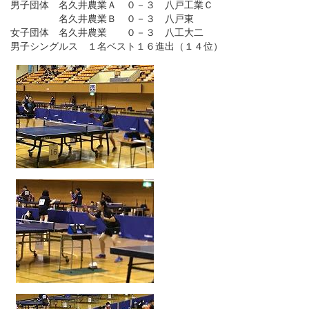
男子団体 名久井農業Ａ ０－３ 八戸工業Ｃ
名久井農業Ｂ ０－３ 八戸東
女子団体 名久井農業 ０－３ 八工大二
男子シングルス １名ベスト１６進出（１４位）