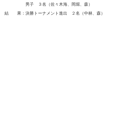
男子 ３名（佐々木海、岡堀、森）
結 果：決勝トーナメント進出 ２名（中林、森）