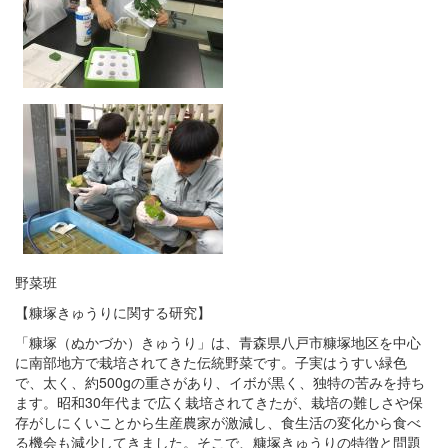
野菜班
【糠塚きゅうりに関する研究】
「糠塚（ぬかづか）きゅうり」は、青森県八戸市糠塚地区を中心
に南部地方で栽培されてきた伝統野菜です。子実はうすい緑色
で、太く、約500gの重さがあり、イボが黒く、独特の苦みを持ち
ます。昭和30年代まで広く栽培されてきたが、栽培の難しさや保
存がしにくいことから生産農家が激減し、食生活の変化から食べ
る機会も減少してきました。そこで、糠塚きゅうりの特徴と問題