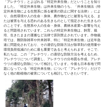
「アレチウリ」とよばれる「特定外来生物」だということを知り
ました。「特定外来生物」は外来生物のうち、「外来生物法（特
定外来生物による生態系に係る被害の防止に関する法律）」によ
り、自然環境や人の生命・身体、農作物などに被害を与える、ま
たは被害を与える恐れのある生きものとして指定された生きもの
のことです。生態系や人の生命・身体、農林水産業へ影響を与え
ると問題視されています。これらの特定外来生物は、飼育、栽
培、生きたままの運搬など法律で原則禁止されています。作物栽
培では、難防除雑草や外来雑草、特に「特定外来生物」は近年急
速に問題化されており、その適切な防除方法が除草剤の使用量や
環境負荷低減のために最も重要であると考えられます。そこで、
私たちは、この「アレチウリ」の適切な防除方法を考えるため、
アレチウリについて調査し、アレチウリの分布図を作成、アレチ
ウリの適切な防除について検討しています。今後も日本各地で問
題になっている「特定外来生物」について「アレチウリ」だけで
なく他の動植物の被害についても検討していきたいです。