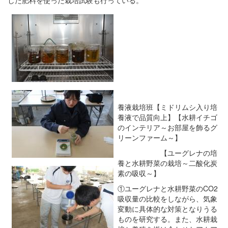
養液栽培班【ミドリムシ入り培
養液で品質向上】【水耕イチゴ
のインテリア～お部屋を飾るグ
リーンファーム～】
【ユーグレナの培
養と水耕野菜の栽培～二酸化炭
素の吸収～】
①ユーグレナと水耕野菜のCO2
吸収量の比較をしながら、気象
変動に具体的な対策となりうる
ものを研究する。また、水耕栽