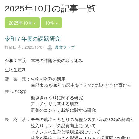
2025年10月の記事一覧
2025年10月
10件
令和７年度の課題研究
投稿日時 : 2025/10/07
農業クラブ
令和７年度 本校の課題研究の取り組み
生物生産科
野 菜 班：生物刺激剤の活用
南部太ねぎ60年の歴史をこえて地域とともに育む未
来への飛躍
糠塚きゅうりに関する研究
アレチウリに関する研究
野菜のコンテナ栽培に関する研究
果 樹 班：モモの栽培～みどりの食糧システム戦略CO₂の削減～
絵入りリンゴの品質向上について
イチジクの生育と環境適応について
猛暑が果樹に与える影響～ＪＧＡＰ認証園での取り