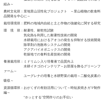
組み～
農村文化班：里地里山活性化プロジェクト ～里山植物の飲食料
品開発を中心に～
栽培環境班：肥料の地域内自給と土と作物の強健化に関する研究
環 境 班：耐暑性、耐乾性試験
気化熱を利用した耐暑性技術の開発
水耕栽培におけるアオコの発生を抑制する技術開発
除草剤の泡散布システムの開発
アクアバイオポニックスの開発
乾燥地での食料生産技術の開発
養液栽培班：ミドリムシ入り培養液で品質向上
水耕イチゴのインテリア～お部屋を飾るグリーンフ
ァーム～
ユーグレナの培養と水耕野菜の栽培～二酸化炭素の
吸収～
資源循環班：おがくずの有効活用について～時短炭焼きガマ制作
編～
“ホッとする”空間作りのお手伝い