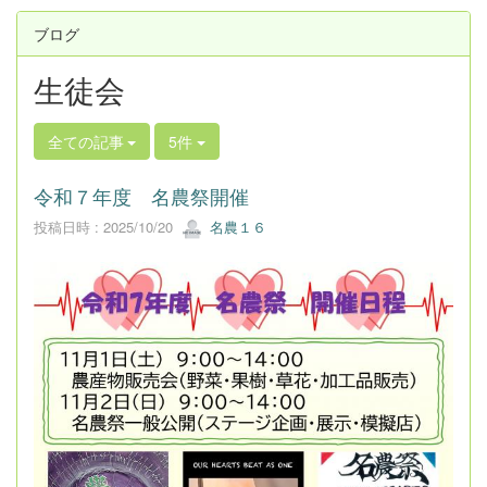
ブログ
生徒会
全ての記事
5件
令和７年度 名農祭開催
投稿日時 : 2025/10/20
名農１６