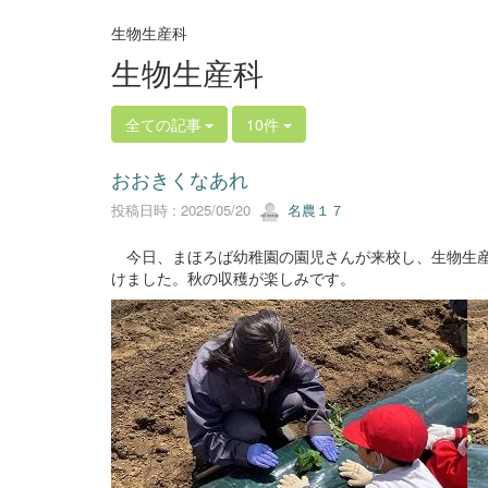
生物生産科
生物生産科
全ての記事
10件
おおきくなあれ
投稿日時 : 2025/05/20
名農１７
今日、まほろば幼稚園の園児さんが来校し、生物生産
けました。秋の収穫が楽しみです。