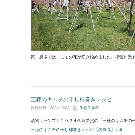
第一農場では、モモの花が咲き始めました。摘蕾作業
三種のキムチの干し柿巻きレシピ
投稿日時 : 2024/12/02
生物生産科
漬物グランプリ２０２４金賞受賞の「三種のキムチの
三種のキムチの干し柿巻きレシピ【名農高】.pdf