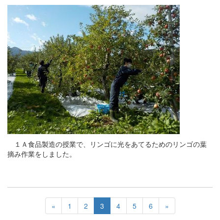
１Ａ食品製造の授業で、リンゴに光をあてるためのリンゴの葉
摘み作業をしました。
«
1
2
3
4
5
6
»