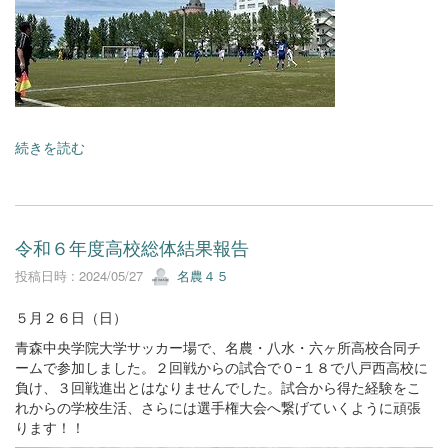
続きを読む
令和６年度高校総体結果報告
投稿日時 : 2024/05/27
名農４５
５月２６日（日）
青森中央学院大学サッカー場で、名農・八水・六ヶ所高校合同チ
ームで参加しました。２回戦からの試合で０ｰ１８で八戸西高校に
負け、３回戦進出とはなりませんでした。試合から得た経験をこ
れからの学校生活、さらには選手権大会へ繋げていくように頑張
ります！！