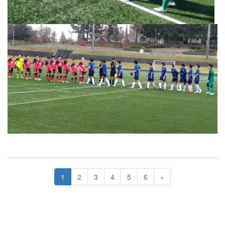
1
2
3
4
5
6
»