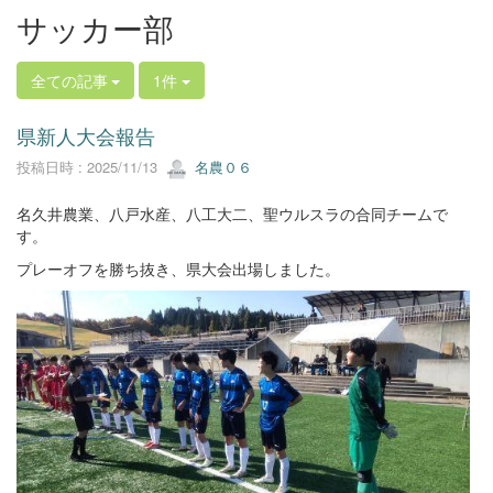
サッカー部
全ての記事
1件
県新人大会報告
投稿日時 : 2025/11/13
名農０６
名久井農業、八戸水産、八工大二、聖ウルスラの合同チームで
す。
プレーオフを勝ち抜き、県大会出場しました。